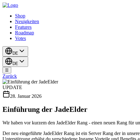
Shop
Neuigkeiten
Features
Roadmap
Votes
DE
DE
☰
Zurück
UPDATE
28. Januar 2026
Einführung der JadeElder
Wir haben vor kurzem den JadeElder Rang - einen neuen Rang für unse
Der neu eingeführte JadeElder Rang ist ein Server Rang der in unse
Unterstützung erhälst du verschiedene Ingame Vorteile und Benefits 