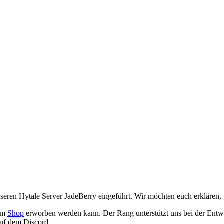
ren Hytale Server JadeBerry eingeführt. Wir möchten euch erklären, w
rem
Shop
erworben werden kann. Der Rang unterstützt uns bei der Entwic
auf dem Discord.