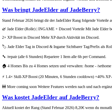
Was bringt JadeElder auf JadeBerry?
Stand Februar 2026 bringt dir der JadeElder Rang folgende Vorteile 
🌿 Jade Elder (Rolle) | INGAME + Discord Vorteile Mit Jade Elder b
2× XP Boost in Discord Mehr XP durch Aktivität im Discord.
🏷️ Jade Elder Tag in Discord & Ingame Sichtbarer Tag/Prefix als R
🔧 /repair (alle 6 Stunden) Repariere 1 Item alle 6h per Command.
🏠 4 Homes Bis zu 4 Homes setzen und verwalten: /home - /sethome
⚡ 1.4× Skill-XP Boost (20 Minuten, 6 Stunden cooldown) +40% XP auf 
🚧 More coming soon Weitere Features werden nach und nach ergänz
Was kostet JadeElder auf JadeBerry?
Aktuell kostet der Rang (Stand Februar 2026) 8,20€ wenn du monatli