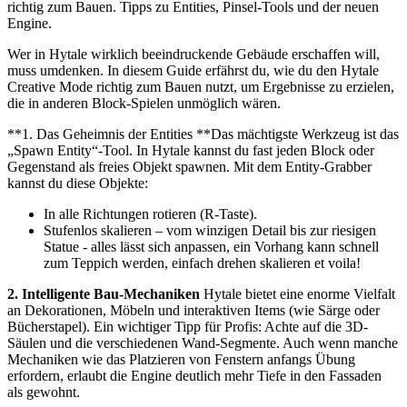
richtig zum Bauen. Tipps zu Entities, Pinsel-Tools und der neuen
Engine.
Wer in Hytale wirklich beeindruckende Gebäude erschaffen will,
muss umdenken. In diesem Guide erfährst du, wie du den Hytale
Creative Mode richtig zum Bauen nutzt, um Ergebnisse zu erzielen,
die in anderen Block-Spielen unmöglich wären.
**1. Das Geheimnis der Entities **Das mächtigste Werkzeug ist das
„Spawn Entity“-Tool. In Hytale kannst du fast jeden Block oder
Gegenstand als freies Objekt spawnen. Mit dem Entity-Grabber
kannst du diese Objekte:
In alle Richtungen rotieren (R-Taste).
Stufenlos skalieren – vom winzigen Detail bis zur riesigen
Statue - alles lässt sich anpassen, ein Vorhang kann schnell
zum Teppich werden, einfach drehen skalieren et voila!
2. Intelligente Bau-Mechaniken
Hytale bietet eine enorme Vielfalt
an Dekorationen, Möbeln und interaktiven Items (wie Särge oder
Bücherstapel). Ein wichtiger Tipp für Profis: Achte auf die 3D-
Säulen und die verschiedenen Wand-Segmente. Auch wenn manche
Mechaniken wie das Platzieren von Fenstern anfangs Übung
erfordern, erlaubt die Engine deutlich mehr Tiefe in den Fassaden
als gewohnt.